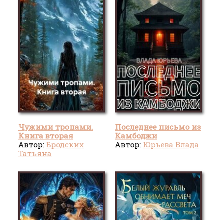
Чужими тропами.
Последнее письмо из
Книга вторая
Камбоджи
Автор:
Бродских
Автор:
Юрьева Влада
Татьяна