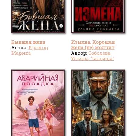
Бывшая жена
Измена. Хорошая
Автор:
Крамор
жена (не) молчит
Марика
Автор:
Соболева
Ульяна "ramzena"