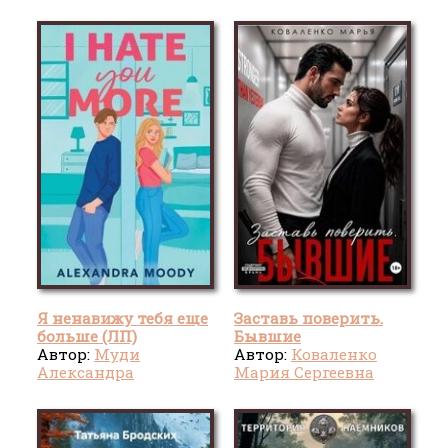
Я ненавижу тебя еще
Заставь поверить.
больше (ЛП)
Бывшие
Автор:
Муди
Автор:
Коваленко
Александра
Мария Сергеевна