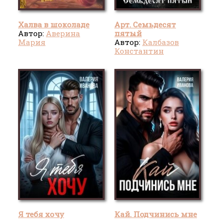
Халва в шоколаде
Арт. Семьдесят
Автор:
Аверина
пятый
Мария
Автор:
Калбазов
Константин
Я тебя хочу
Кай. Подчинись мне