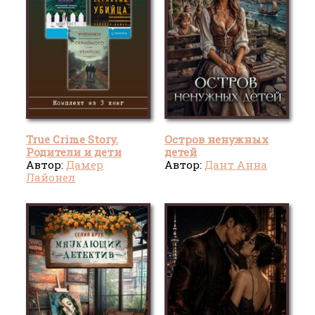
True Crime Story.
Остров ненужных
Родители и дети
детей
убийц. Комплект из 3
Автор:
Дамер
Автор:
Дант Анна
книг
Лайонел