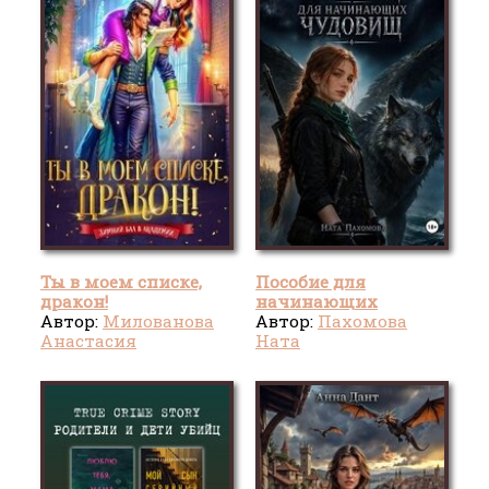
Ты в моем списке,
Пособие для
дракон!
начинающих
Автор:
Милованова
чудовищ
Автор:
Пахомова
Анастасия
Ната