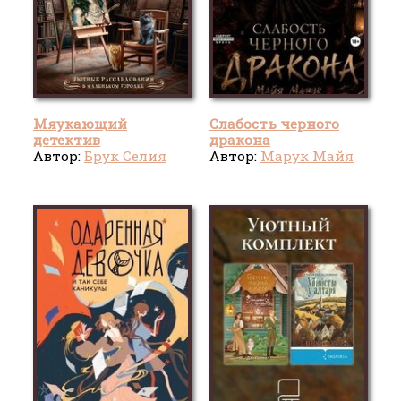
Мяукающий
Слабость черного
детектив
дракона
Автор:
Брук Селия
Автор:
Марук Майя