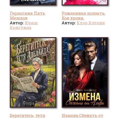
Герцогиня Пять
Рожденная ползать.
Мешков
Код крови.
Автор:
Юраш
Автор:
Клэр Кэтрин
Кристина
Берегитесь, тетя
Измена.Сбежать от