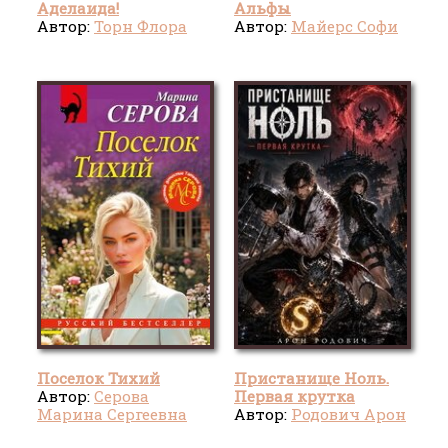
Аделаида!
Альфы
Автор:
Торн Флора
Автор:
Майерс Софи
Поселок Тихий
Пристанище Ноль.
Автор:
Серова
Первая крутка
Марина Сергеевна
Автор:
Родович Арон