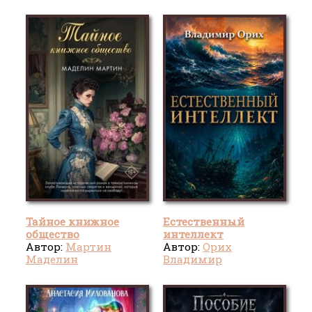
Тайное книжное
Естественный
общество
интеллект
Автор:
Мартин
Автор:
Орих
Маделин
Владимир