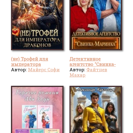
(не) Трофей для
Детективное
императора
агентство "Свинка-
драконов
Автор:
Майерс Софи
Маринка"
Автор:
Файтцев
Макар