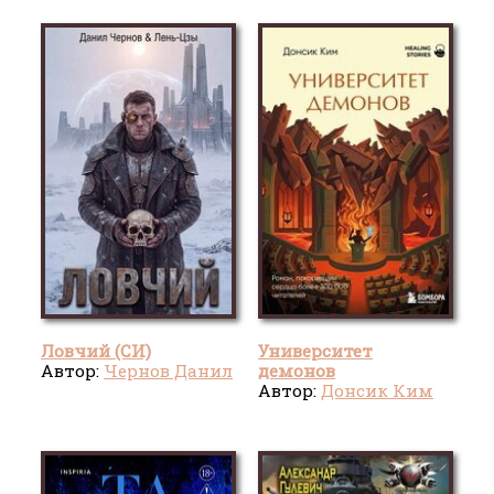
Ловчий (СИ)
Университет
Автор:
Чернов Данил
демонов
Автор:
Донсик Ким