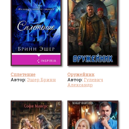
Сплетение
Оружейник
Автор:
Эшер Бринн
Автор:
Гулевич
Александр