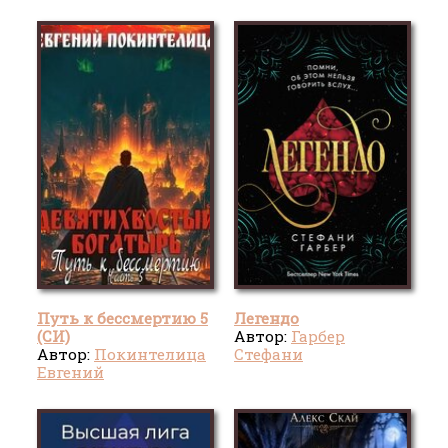
Путь к бессмертию 5
Легендо
(СИ)
Автор:
Гарбер
Автор:
Покинтелица
Стефани
Евгений