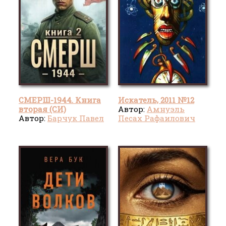
СМЕРШ-1944. Книга
Искатель, 2011 №12
вторая (СИ)
Автор:
Амнуэль
Автор:
Барчук Павел
Песах Рафаилович