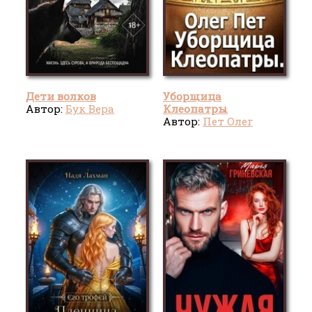
Дети волков
Уборщица
Автор:
Бук Вера
Клеопатры
Автор:
Пет Олег