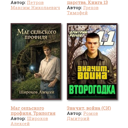
Автор:
Петров
царства. Книга 13
Максим Николаевич
(СИ)
Автор:
Грехов
Тимофей
Маг сельского
Значит, война (СИ)
профиля. Трилогия
Автор:
Ромов
(СИ)
Автор:
Широков
Дмитрий
Алексей