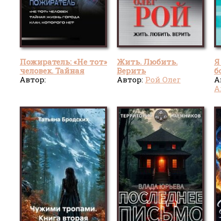
Пожиратель: «Не тот»
Жить. Любить.
Я
человек. Тайная
Верить
б
жизнь города. Клан,
Автор:
Автор:
Рой Олег
А
которого нет
А