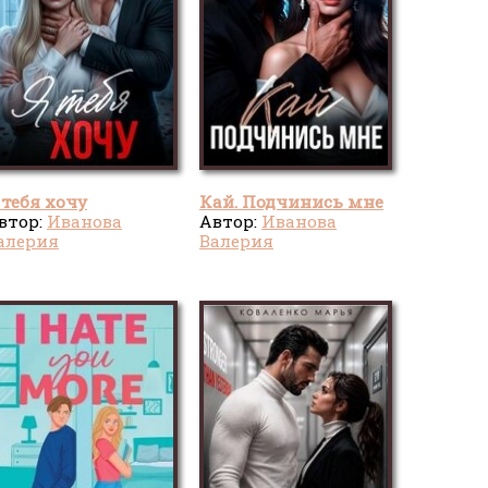
 тебя хочу
Кай. Подчинись мне
втор:
Иванова
Автор:
Иванова
алерия
Валерия