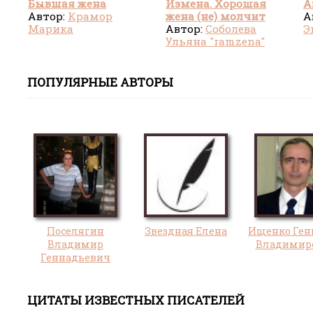
Бывшая жена
Измена. Хорошая
А
Автор:
Крамор
жена (не) молчит
А
Марика
Автор:
Соболева
Э
Ульяна "ramzena"
ПОПУЛЯРНЫЕ АВТОРЫ
Поселягин
Звездная Елена
Ищенко Ген
Владимир
Владимир
Геннадьевич
ЦИТАТЫ ИЗВЕСТНЫХ ПИСАТЕЛЕЙ