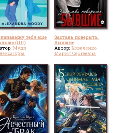
 ненавижу тебя еще
Заставь поверить.
ольше (ЛП)
Бывшие
втор:
Муди
Автор:
Коваленко
лександра
Мария Сергеевна