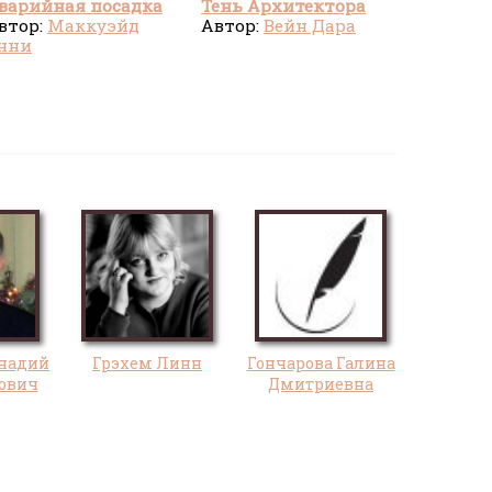
варийная посадка
Тень Архитектора
втор:
Маккуэйд
Автор:
Вейн Дара
нни
надий
Грэхем Линн
Гончарова Галина
ович
Дмитриевна