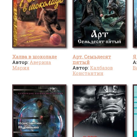
Халва в шоколаде
Арт. Семьдесят
Я
Автор:
Аверина
пятый
А
Мария
Автор:
Калбазов
В
Константин