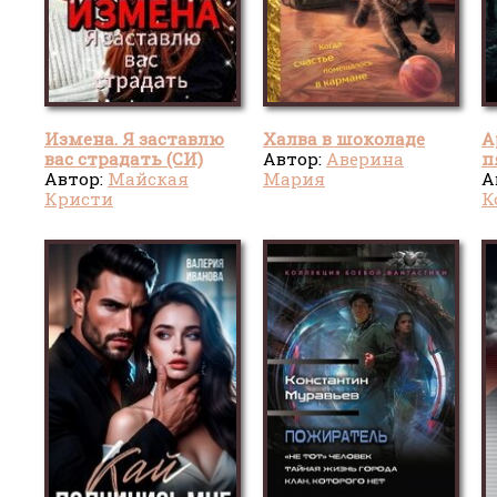
Измена. Я заставлю
Халва в шоколаде
А
вас страдать (СИ)
Автор:
Аверина
п
Автор:
Майская
Мария
А
Кристи
К