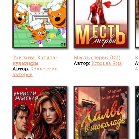
Три кота. Котята-
Месть стервы (СИ)
К
кулинары
Автор:
Клюква Яна
А
Автор:
Коллектив
А
авторов