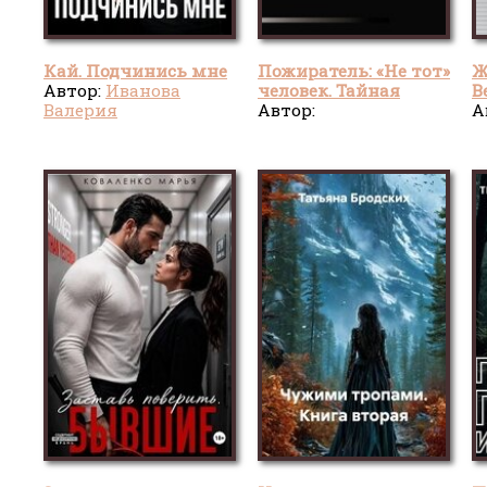
Кай. Подчинись мне
Пожиратель: «Не тот»
Ж
Автор:
Иванова
человек. Тайная
В
Валерия
жизнь города. Клан,
Автор:
А
которого нет