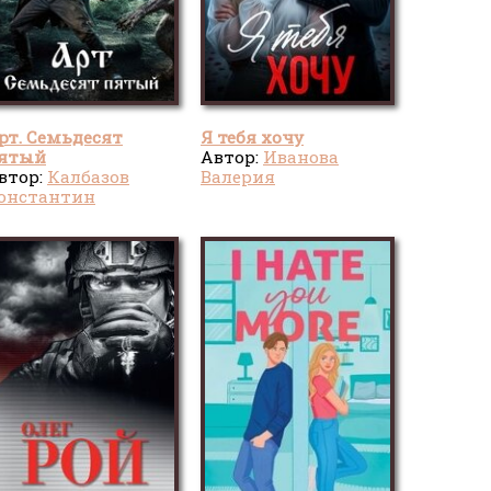
рт. Семьдесят
Я тебя хочу
ятый
Автор:
Иванова
втор:
Калбазов
Валерия
онстантин