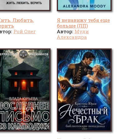
ить. Любить.
Я ненавижу тебя еще
ерить
больше (ЛП)
втор:
Рой Олег
Автор:
Муди
Александра