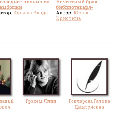
оследнее письмо из
Нечестный брак
амбоджи
библиотекаря-
втор:
Юрьева Влада
попаднки
Автор:
Юраш
Кристина
надий
Грэхем Линн
Гончарова Галина
ович
Дмитриевна