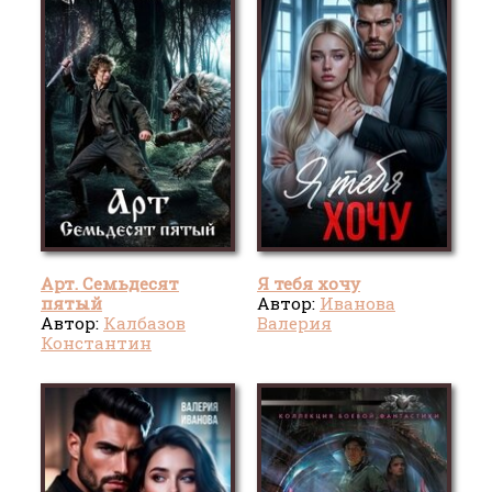
Арт. Семьдесят
Я тебя хочу
пятый
Автор:
Иванова
Автор:
Калбазов
Валерия
Константин