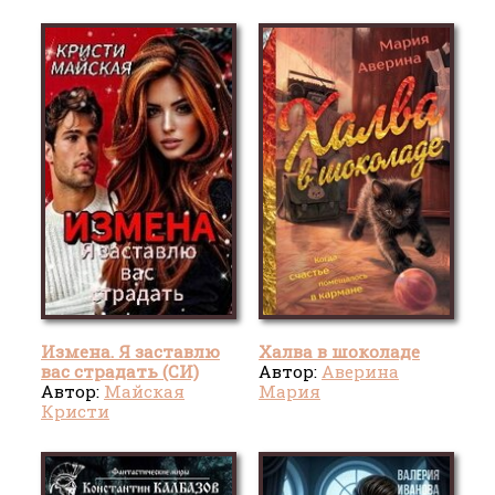
Измена. Я заставлю
Халва в шоколаде
вас страдать (СИ)
Автор:
Аверина
Автор:
Майская
Мария
Кристи