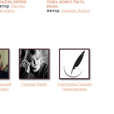
лыбка любви
Ложь может быть
втор:
Лестер
везде.
жулиус
Предубеждения и
Автор:
Эдманс Алекс
факты в
постправдивом мире
надий
Грэхем Линн
Гончарова Галина
ович
Дмитриевна