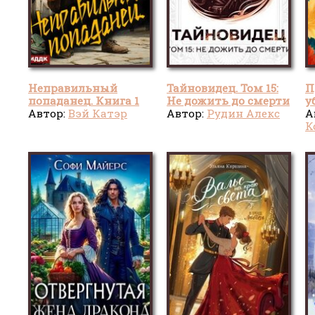
Неправильный
Тайновидец. Том 15:
П
попаданец. Книга 1
Не дожить до смерти
у
Автор:
Вэй Катэр
Автор:
Рудин Алекс
А
К