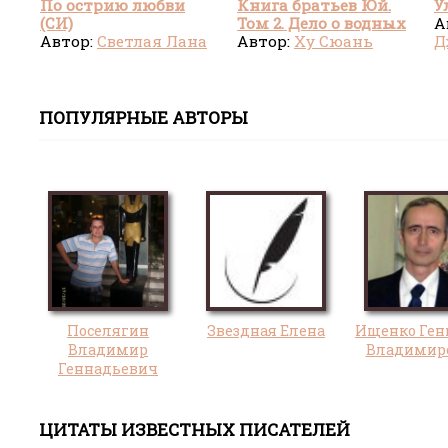
По острию любви
Книга братьев Юй.
У
(СИ)
Том 2. Дело о водных
А
Автор:
Светлая Лана
призраках
Автор:
Ху Сюань
Д
ПОПУЛЯРНЫЕ АВТОРЫ
Поселягин
Звездная Елена
Ищенко Ген
Владимир
Владимир
Геннадьевич
ЦИТАТЫ ИЗВЕСТНЫХ ПИСАТЕЛЕЙ