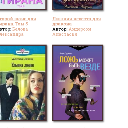
торой шанс для
Лишняя невеста для
ирана. Том 5
дракона
втор:
Белова
Автор:
Андерсон
лександра
Анастасия