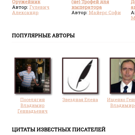
Оружейник
(не) Трофей для
Д
Автор:
Гулевич
императора
а
Александр
драконов
Автор:
Майерс Софи
М
А
М
ПОПУЛЯРНЫЕ АВТОРЫ
Поселягин
Звездная Елена
Ищенко Ген
Владимир
Владимир
Геннадьевич
ЦИТАТЫ ИЗВЕСТНЫХ ПИСАТЕЛЕЙ