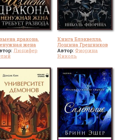
змена дракона.
Книга Блэквелла.
енужная жена
Лощина Грешников
ребует развода
втор:
Люцифер
Автор:
Фиорина
лий
Николь