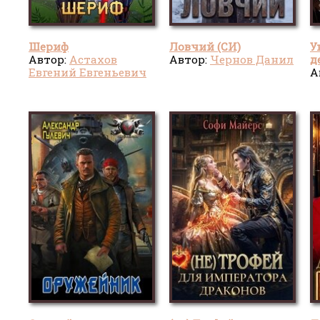
Шериф
Ловчий (СИ)
У
Автор:
Астахов
Автор:
Чернов Данил
д
Евгений Евгеньевич
А