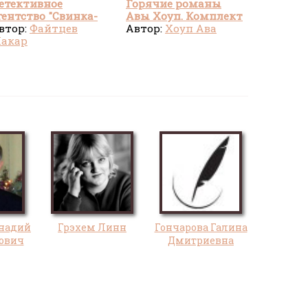
етективное
Горячие романы
гентство "Свинка-
Авы Хоуп. Комплект
аринка"
втор:
Файтцев
из 5 книг
Автор:
Хоуп Ава
акар
надий
Грэхем Линн
Гончарова Галина
ович
Дмитриевна