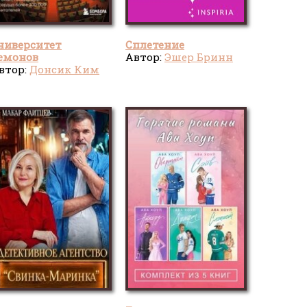
ниверситет
Сплетение
емонов
Автор:
Эшер Бринн
втор:
Донсик Ким