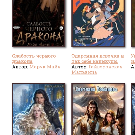
Слабость черного
Одаренная девочка и
У
дракона
так себе каникулы
и
Автор:
Марук Майя
Автор:
Гайворонская
А
Мальвина