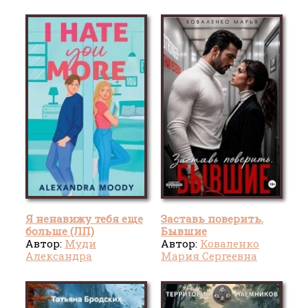
Я ненавижу тебя еще
Заставь поверить.
больше (ЛП)
Бывшие
Автор:
Муди
Автор:
Коваленко
Александра
Мария Сергеевна