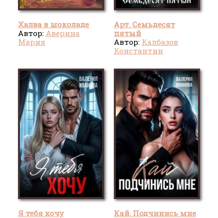
Халва в шоколаде
Арт. Семьдесят
Автор:
Аверина
пятый
Мария
Автор:
Калбазов
Константин
Я тебя хочу
Кай. Подчинись мне