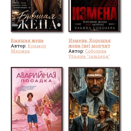
Бывшая жена
Измена. Хорошая
Автор:
Крамор
жена (не) молчит
Марика
Автор:
Соболева
Ульяна "ramzena"