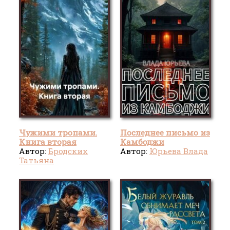
Чужими тропами.
Последнее письмо из
Книга вторая
Камбоджи
Автор:
Бродских
Автор:
Юрьева Влада
Татьяна