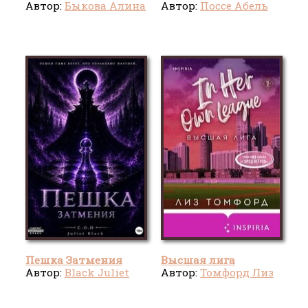
Автор:
Быкова Алина
Автор:
Поссе Абель
Пешка Затмения
Высшая лига
Автор:
Black Juliet
Автор:
Томфорд Лиз