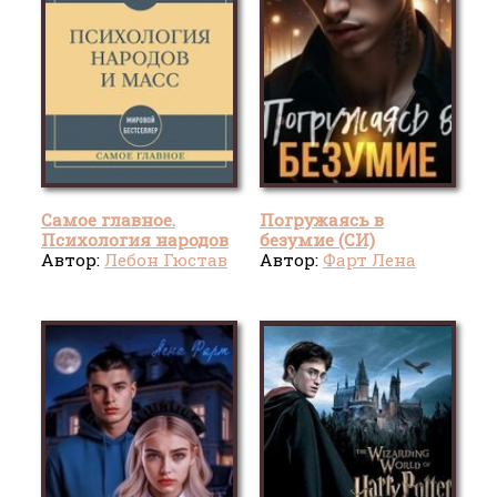
Самое главное.
Погружаясь в
Психология народов
безумие (СИ)
и масс
Автор:
Лебон Гюстав
Автор:
Фарт Лена