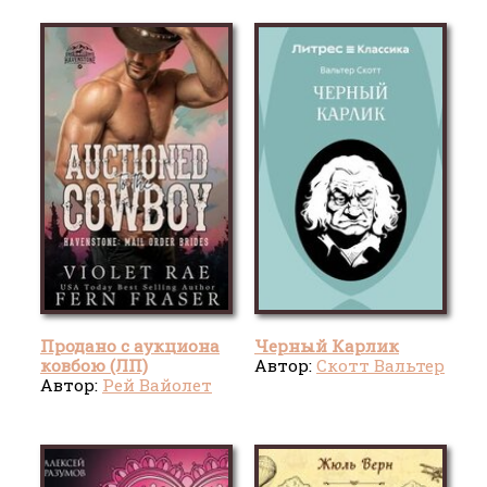
Продано с аукциона
Черный Карлик
ковбою (ЛП)
Автор:
Скотт Вальтер
Автор:
Рей Вайолет