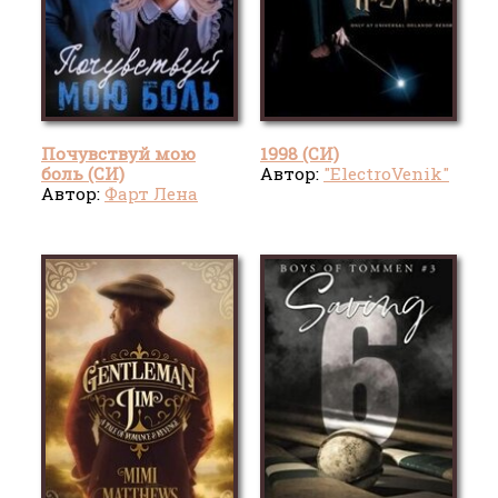
Почувствуй мою
1998 (СИ)
боль (СИ)
Автор:
"ElectroVenik"
Автор:
Фарт Лена