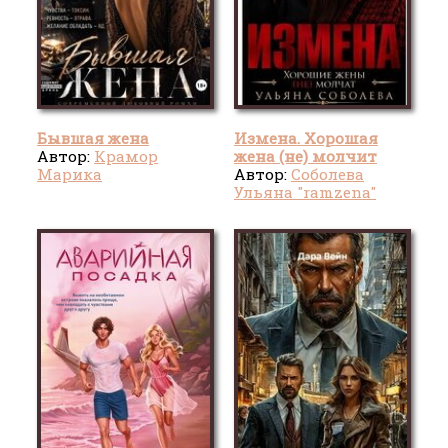
Бывшая жена
Измена. Хорошая
Автор:
Крамор
жена (не) молчит
Марика
Автор:
Соболева
Ульяна "ramzena"