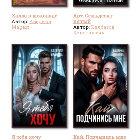
Халва в шоколаде
Арт. Семьдесят
Автор:
Аверина
пятый
Мария
Автор:
Калбазов
Константин
Я тебя хочу
Кай. Подчинись мне