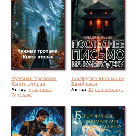
Чужими тропами.
Последнее письмо из
Книга вторая
Камбоджи
Автор:
Бродских
Автор:
Юрьева Влада
Татьяна