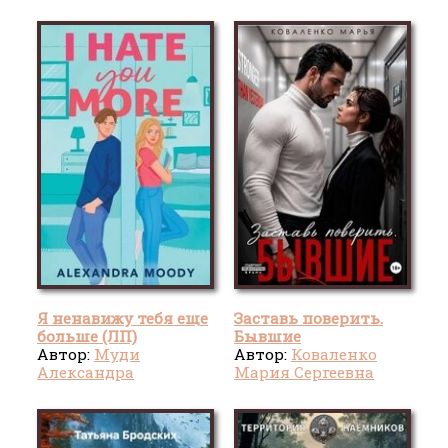
Я ненавижу тебя еще
Заставь поверить.
больше (ЛП)
Бывшие
Автор:
Муди
Автор:
Коваленко
Александра
Мария Сергеевна