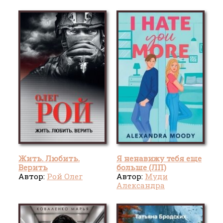
Жить. Любить.
Я ненавижу тебя еще
Верить
больше (ЛП)
Автор:
Рой Олег
Автор:
Муди
Александра