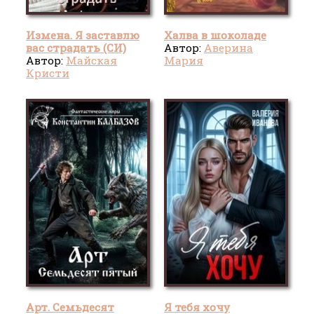
Измена. Я заставлю
Халва в шоколаде
вас страдать (СИ)
Автор:
Аверина
Автор:
Майская
Мария
Кристи
Арт. Семьдесят
Я тебя хочу