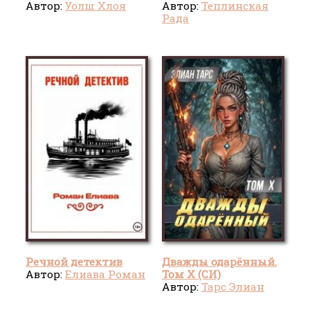
Автор:
Уолш Хлоя
Автор:
Теплинская
Рада
Речной детектив
Дважды одарённый.
Автор:
Елиава Роман
Том X (СИ)
Автор:
Тарс Элиан