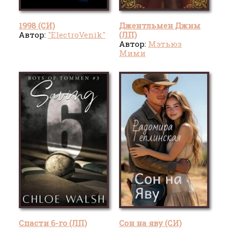
1998 (СИ)
Джентльмен Джим
Автор:
"ElectroVenik"
(ЛП)
Автор:
Мэтьюз
Мими
Спасти 6-го (ЛП)
Сон на яву (СИ)