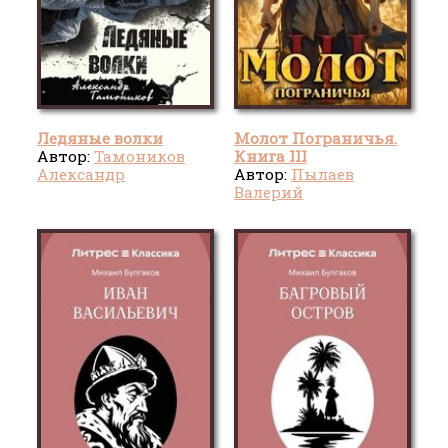
Ледяные волки
Молот Пограничья.
Автор:
Тамоников
Книга III
Александр
Автор:
Пылаев
Александрович
Валерий