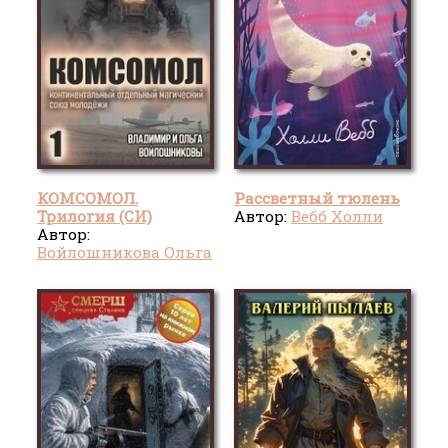
КОМСОМОЛ.
Рассветный тюлень
Трилогия (СИ)
Автор:
Вебб Холли
Автор:
Войлошникова Ольга