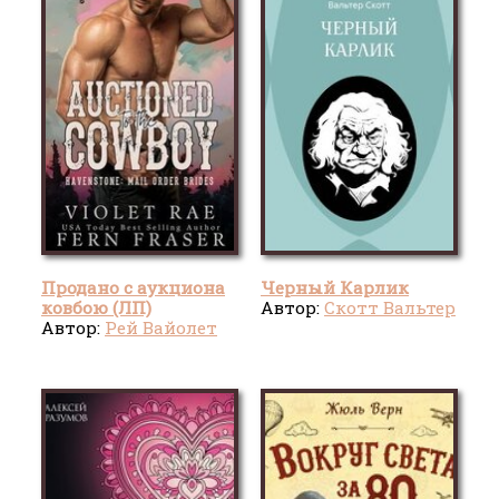
Продано с аукциона
Черный Карлик
ковбою (ЛП)
Автор:
Скотт Вальтер
Автор:
Рей Вайолет