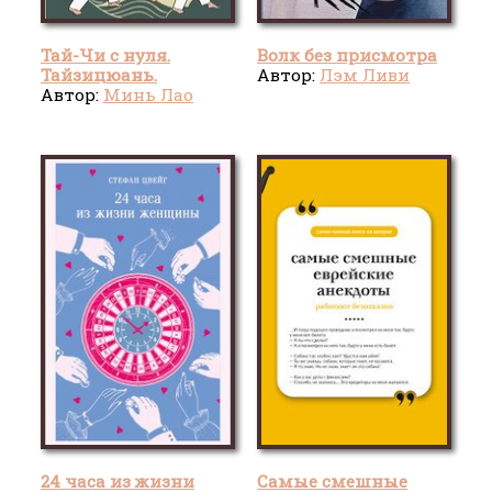
Тай-Чи с нуля.
Волк без присмотра
Тайзицюань.
Автор:
Лэм Ливи
Комплекс
Автор:
Минь Лао
оздоровительных
упражнений для
тела и души
24 часа из жизни
Самые смешные