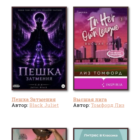
Пешка Затмения
Высшая лига
Автор:
Black Juliet
Автор:
Томфорд Лиз