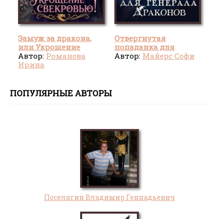
Замуж за дракона,
Отвергнутая
или Укрощение
попаданка для
свекровью!
Автор:
Романова
генерала драконов
Автор:
Майерс Софи
Ирина
ПОПУЛЯРНЫЕ АВТОРЫ
Поселягин Владимир Геннадьевич