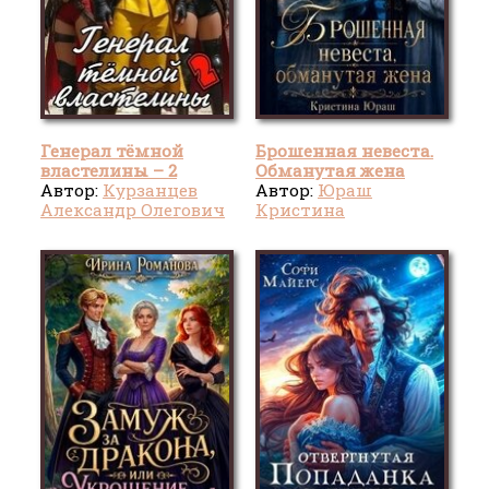
Генерал тёмной
Брошенная невеста.
властелины – 2
Обманутая жена
Автор:
Курзанцев
Автор:
Юраш
Александр Олегович
Кристина
"Горный мастер"