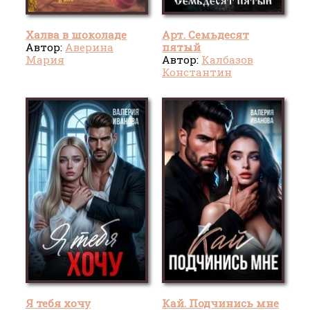
Халва в шоколаде
Арт. Семьдесят
Автор:
Аверина
пятый
Мария
Автор:
Калбазов
Константин
Я тебя хочу
Кай. Подчинись мне