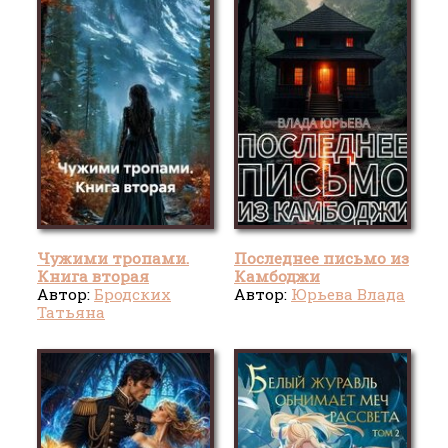
Чужими тропами.
Последнее письмо из
Книга вторая
Камбоджи
Автор:
Бродских
Автор:
Юрьева Влада
Татьяна