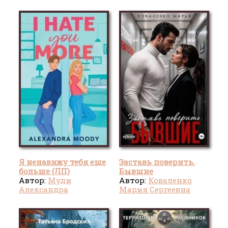
Я ненавижу тебя еще
Заставь поверить.
больше (ЛП)
Бывшие
Автор:
Муди
Автор:
Коваленко
Александра
Мария Сергеевна