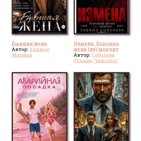
Бывшая жена
Измена. Хорошая
Автор:
Крамор
жена (не) молчит
Марика
Автор:
Соболева
Ульяна "ramzena"